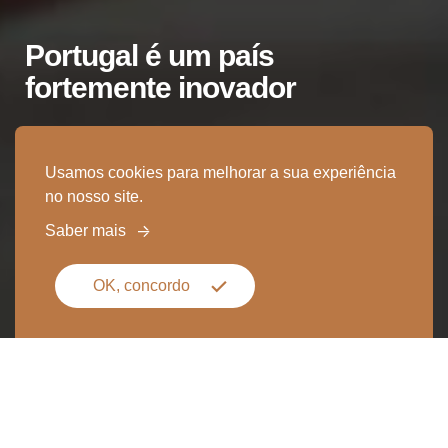
Portugal é um país
fortemente inovador
Saiba mais
Usamos cookies para melhorar a sua experiência
no nosso site.
Saber mais
SCROLL
2
3
OK, concordo